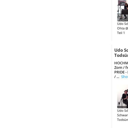
Udo Sc
Ohta @ 
Teil 1
Udo Sc
Todsü
HOCHMUT 
Zorn / f
PRIDE - 
/
...
Sho
Udo Sc
Schwar
Todsün