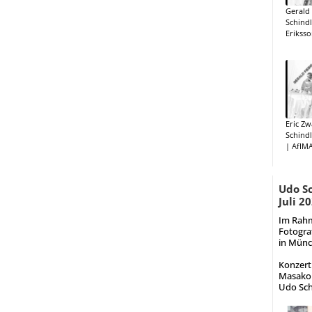
Gerald 
Schindl
Eriksso
Eric Z
Schindl
| AfIMA
Udo Sc
Juli 2
Im Rahm
Fotograf
in Münch
Konzert
Masako 
Udo Sch