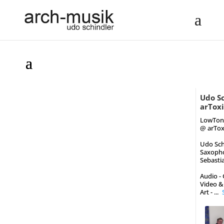
Udo S
arToxi
LowTon
@ arTox
Udo Schi
Saxoph
Sebasti
Audio - 
Video & 
Art -
...