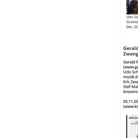
Udo Sc
Gramss
Dec. 20
Gerald
Zwang-
Gerald F
(www.ge
Udo Sch
musik.d
Eric Zw
Stef Ma
brezens
05.11.2
(www.kr