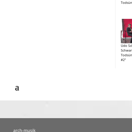
Todsün
Udo Sc
Schwar
Todsün
#2"
arch-musik