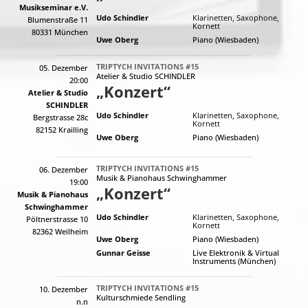
Musikseminar e.V.
Udo Schindler
Klarinetten, Saxophone,
Blumenstraße 11
Kornett
80331 München
Uwe Oberg
Piano (Wiesbaden)
TRIPTYCH INVITATIONS #15
05. Dezember
Atelier & Studio SCHINDLER
20:00
„Konzert“
Atelier & Studio
SCHINDLER
Udo Schindler
Klarinetten, Saxophone,
Bergstrasse 28c
Kornett
82152 Krailling
Uwe Oberg
Piano (Wiesbaden)
TRIPTYCH INVITATIONS #15
06. Dezember
Musik & Pianohaus Schwinghammer
19:00
„Konzert“
Musik & Pianohaus
Schwinghammer
Udo Schindler
Klarinetten, Saxophone,
Pöltnerstrasse 10
Kornett
82362 Weilheim
Uwe Oberg
Piano (Wiesbaden)
Gunnar Geisse
Live Elektronik & Virtual
Instruments (München)
TRIPTYCH INVITATIONS #15
10. Dezember
Kulturschmiede Sendling
n.n