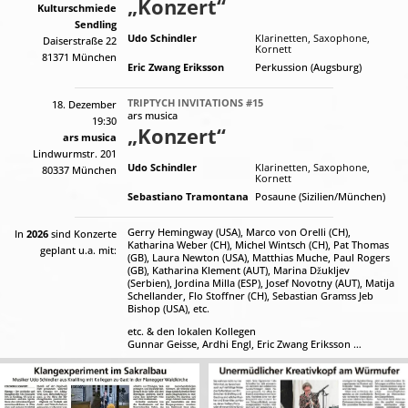
„Konzert“
Kulturschmiede
Sendling
Udo Schindler
Klarinetten, Saxophone,
Daiserstraße 22
Kornett
81371 München
Eric Zwang Eriksson
Perkussion (Augsburg)
TRIPTYCH INVITATIONS #15
18. Dezember
ars musica
19:30
„Konzert“
ars musica
Lindwurmstr. 201
Udo Schindler
Klarinetten, Saxophone,
80337 München
Kornett
Sebastiano Tramontana
Posaune (Sizilien/München)
Gerry Hemingway (USA)
,
Marco von Orelli (CH)
,
In
2026
sind Konzerte
Katharina Weber (CH)
,
Michel Wintsch (CH),
Pat Thomas
geplant u.a. mit:
(GB),
Laura Newton (USA)
,
Matthias Muche
,
Paul Rogers
(GB)
,
Katharina Klement (AUT)
,
Marina Džukljev
(Serbien)
,
Jordina Milla (ESP)
,
Josef Novotny (AUT)
,
Matija
Schellander
, Flo Stoffner (CH),
Sebastian Gramss
Jeb
Bishop (USA)
, etc.
etc. & den lokalen Kollegen
Gunnar Geisse
,
Ardhi Engl
,
Eric Zwang Eriksson
…