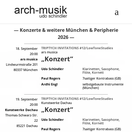
— Konzerte & weitere München & Peripherie
2026 —
TRIPTYCH INVITATIONS #12/LowToneStudies
18. September
ars musica
20:00
„Konzert“
ars musica
Lindwurmstraße 201
Udo Schindler
Klarinetten, Saxophone,
80337 München
Flöte, Kornett
Paul Rogers
7saitiger Kontrabass (GB)
Ardhi Engl
selbstgebaute Instrumente
(München)
TRIPTYCH INVITATIONS #12/LowToneStudies
19. September
Kunstwerke Dachau
20:00
„Konzert“
Kunstwerke Dachau
Thomas-Schwarz-Str.
Udo Schindler
Klarinetten, Saxophone,
22
Flöte, Kornett
85221 Dachau
Paul Rogers
7saitiger Kontrabass (GB)