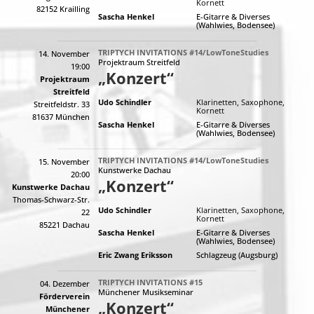
Kornett
82152 Krailling
Sascha Henkel
E-Gitarre & Diverses
(Wahlwies, Bodensee)
TRIPTYCH INVITATIONS #14/LowToneStudies
14. November
Projektraum Streitfeld
19:00
„Konzert“
Projektraum
Streitfeld
Udo Schindler
Klarinetten, Saxophone,
Streitfeldstr. 33
Kornett
81637 München
Sascha Henkel
E-Gitarre & Diverses
(Wahlwies, Bodensee)
TRIPTYCH INVITATIONS #14/LowToneStudies
15. November
Kunstwerke Dachau
20:00
„Konzert“
Kunstwerke Dachau
Thomas-Schwarz-Str.
Udo Schindler
Klarinetten, Saxophone,
22
Kornett
85221 Dachau
Sascha Henkel
E-Gitarre & Diverses
(Wahlwies, Bodensee)
Eric Zwang Eriksson
Schlagzeug (Augsburg)
TRIPTYCH INVITATIONS #15
04. Dezember
Münchener Musikseminar
Förderverein
„Konzert“
Münchener