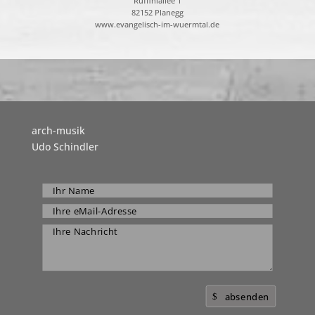
Ruffiniallee 1
82152 Planegg
www.evangelisch-im-wuermtal.de
arch-musik
Udo Schindler
absenden