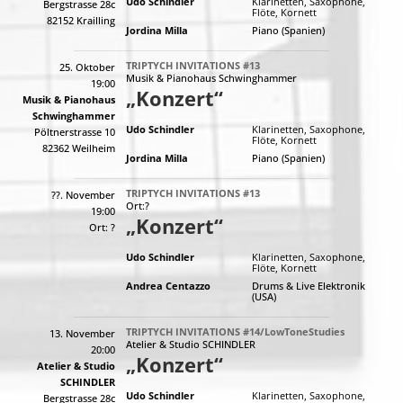
Udo Schindler
Klarinetten, Saxophone,
Bergstrasse 28c
Flöte, Kornett
82152 Krailling
Jordina Milla
Piano (Spanien)
TRIPTYCH INVITATIONS #13
25. Oktober
Musik & Pianohaus Schwinghammer
19:00
„Konzert“
Musik & Pianohaus
Schwinghammer
Udo Schindler
Klarinetten, Saxophone,
Pöltnerstrasse 10
Flöte, Kornett
82362 Weilheim
Jordina Milla
Piano (Spanien)
TRIPTYCH INVITATIONS #13
??. November
Ort:?
19:00
„Konzert“
Ort: ?
Udo Schindler
Klarinetten, Saxophone,
Flöte, Kornett
Andrea Centazzo
Drums & Live Elektronik
(USA)
TRIPTYCH INVITATIONS #14/LowToneStudies
13. November
Atelier & Studio SCHINDLER
20:00
„Konzert“
Atelier & Studio
SCHINDLER
Udo Schindler
Klarinetten, Saxophone,
Bergstrasse 28c