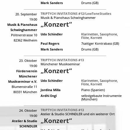
Mark Sanders
Drums (GB)
TRIPTYCH INVITATIONS #12/LowToneStudies
20. September
Musik & Pianohaus Schwinghammer
19:00
„Konzert“
Musik & Pianohaus
Schwinghammer
Udo Schindler
Klarinetten, Saxophone,
Pöltnerstrasse 10
Flöte, Kornett
82362 Weilheim
Paul Rogers
7saitiger Kontrabass (GB)
Mark Sanders
Drums (GB)
TRIPTYCH INVITATIONS #13
23. Oktober
Münchener Musikseminar
19:00
„Konzert“
Förderverein
Münchener
Udo Schindler
Klarinetten, Saxophone,
Musikseminar e.V.
Flöte, Kornett
Blumenstraße 11
Jordina Milla
Piano (Spanien)
80331 München
Ardhi Engl
selbstgebaute Instrumente
(München)
TRIPTYCH INVITATIONS #13
24. Oktober
Atelier & Studio SCHINDLER
und ein weiterer Ort
19:00
„Konzert“
Atelier & Studio
SCHINDLER