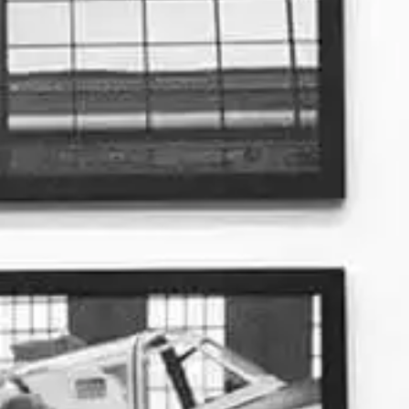
(SCHINDLER.INTERFERENZ.3).
Konzentration auf Klangforschungen an
Instrumenten+ Theaterarbeit (auch eigene
Projekte – Regie, Darsteller,
Musiker+Komponist), Musik für
Hörspiele.
In den letzten Jahren
Intensivierung der Solo-+Duoprojekten
als Option großen klanglichen Freiraums
für Improvisation + Einbeziehung +
stärkere Fokussierung der
Klarinettenfamilie und Integration von
Blechblasinstrumenten.
Auftritte
auf Festivals Neuer Musik
(musica viva, Klangaktionen…), Jazz,
experimenteller Musik, Theater,
Literatur Stadt-, Gebäude-, Natur-
Raumbespielungen mit Performances zur
Hörbarmachung der 3.Dimension
(individuelle Objekt-Klang-