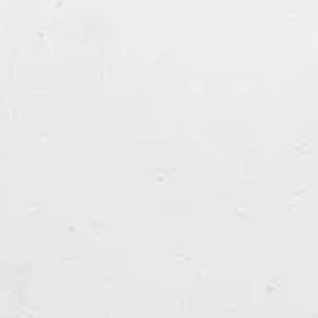
Andrea Centazzo, Sandy Ewen, Olaf Rupp,
Gunnar Geisse u.v.m.
Lehraufträge
an
Universitäten/Hochschulen für Architektur
und Musik.
Mitkurator
(mit Rainald Schwarz) der
Konzertreihe
AKUSTRONIK
im
Projektraum Streitfeld / Begegnungen
internationaler Musiker mit der
regionalen Improvisationsszene im Trio
und Begegnungen von akustischen mit
elektronisch generierten Klängen
zwischen Experiment, Neuer Musik und
Avantgardejazz.
Kurator
der Improvisationsreihe
LowToneStudies
an verschiedenen Orten
und ImproX im Freien Musikzentrum
München.