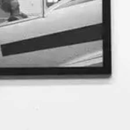
Untersuchungen mit Bewegung,
Akustik…).
Konzerte
in Italien, Tschechien, Belgien,
Österreich, Frankreich, Rumänien, Italien,
Schweiz , Großbritannien …
Kooperationen
mit Elliott Sharp, Damon
Smith, Eddie Prevost, Sebi Tramontana,
Mircea Tiberian, John Russell, Blaise
Siwula, David Sherr, Frank Gratkowski,
Hans Koch, Urs Leimgruber, Omri Ziegele,
Elisabeth Harnik, Katharina Weber, F.P.
Schubert, Andreas Willers, Clayton
Thomas, Matthias Müller, Ute Völker;
Günther Baby Sommer, Pinguin
Moschner, Peter Madsen, Lisa Ullen, Maja
Osojnik, Erhard Hirt, Korhan Erel, Lisa
Ullen, Achim Kaufmann, Marco von Orelli,
Peter Jaquemyn, Wilbert de Joode, Jaap
Blonk, Michel Wintsch, Nicola Hein,
Etienne Rolin, Paul Rogers, Thomas Lehn,