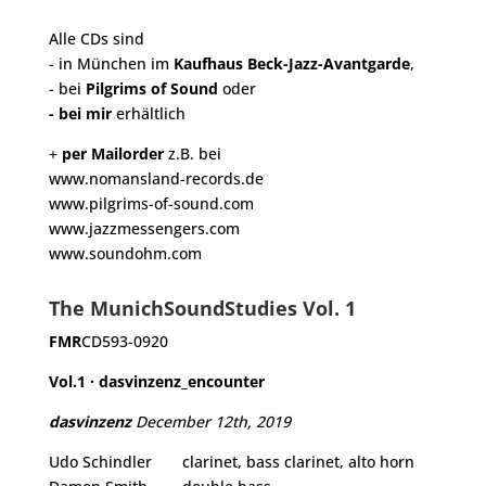
Alle CDs sind
- in München im
Kaufhaus Beck-Jazz-Avantgarde
,
- bei
Pilgrims of Sound
oder
- bei mir
erhältlich
+
per Mailorder
z.B. bei
www.nomansland-records.de
www.pilgrims-of-sound.com
www.jazzmessengers.com
www.soundohm.com
The MunichSoundStudies Vol. 1
FMR
CD593-0920
Vol.1
· dasvinzenz_
encounter
dasvinzenz
December 12th
, 2019
Udo Schindler
clarinet, bass clarinet, alto horn