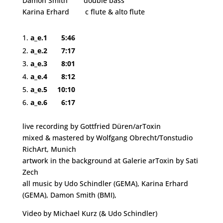
Damon Smith double bass
Karina Erhard
c flute & alto flute
a_e.1
5:46
a_e.2 7:17
a_e.3 8:01
a_e.4
8:12
a_e.5 10:10
a_e.6 6:17
live recording by Gottfried Düren/arToxin
mixed & mastered by Wolfgang Obrecht/Tonstudio
RichArt, Munich
artwork in the background at Galerie arToxin by Sati
Zech
all music by Udo Schindler (GEMA), Karina Erhard
(GEMA), Damon Smith (BMI),
Video by Michael Kurz (& Udo Schindler)